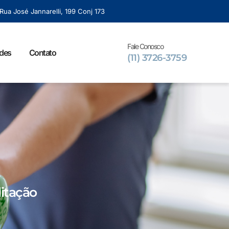
Rua José Jannarelli, 199 Conj 173
Fale Conosco
ades
Contato
(11) 3726-3759
litação