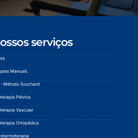
ossos serviços
tes
apias Manuais
 -Método Souchard
oterapia Pélvica
oterapia Vascular
oterapia Ortopédica
trotermoterapia