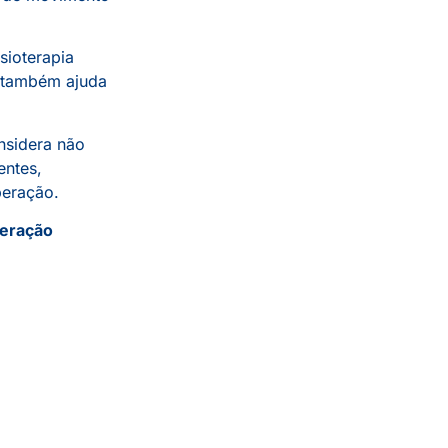
sioterapia
s também ajuda
nsidera não
entes,
peração.
peração