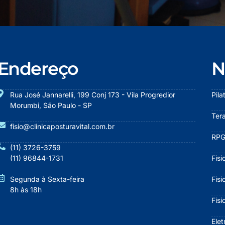
Endereço
N
Rua José Jannarelli, 199 Conj 173 - Vila Progredior
Pila
Morumbi, São Paulo - SP
Ter
fisio@clinicaposturavital.com.br
RPG
(11) 3726-3759
(11) 96844-1731
Fisi
Segunda à Sexta-feira
Fisi
8h às 18h
Fisi
Ele