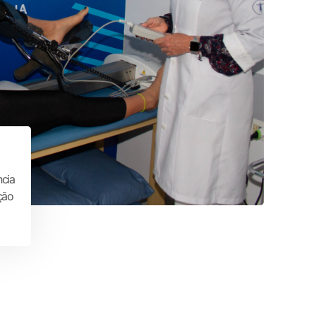
ncia
ção