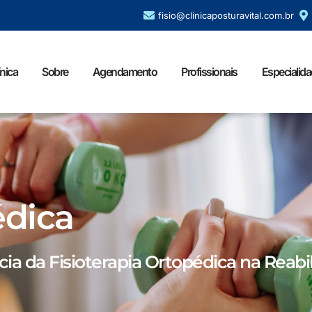
fisio@clinicaposturavital.com.br
ínica
Sobre
Agendamento
Profissionais
Especialid
édica
a da Fisioterapia Ortopédica na Reabi