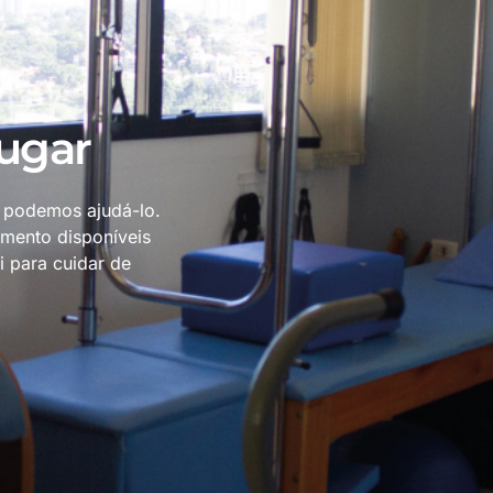
lugar
 podemos ajudá-lo.
amento disponíveis
 para cuidar de