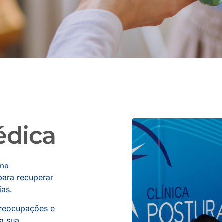
édica
ema
para recuperar
ias.
 preocupações e
a sua