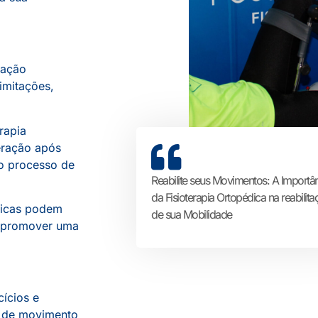
iação
limitações,
rapia
eração após
 o processo de
Reabilite seus Movimentos: A Importâ
da Fisioterapia Ortopédica na reabilita
ficas podem
de sua Mobilidade
 e promover uma
ícios e
de de movimento