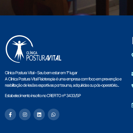
Clínica Postura Vital – Seu bem estar em 1° lugar
A Clínica Postura Vital Fisioterapia é uma empresa com foco em prevenção e
reabilitação de lesões esportivas por trauma, adquiridas ou pós-operatório...
Estabelecimento inscrito no CREFITO nº 3433/SP